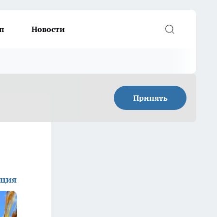
п
Новости
Принять
кция