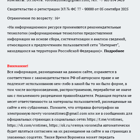
Свидетельство о регистрации ЭЛ № ФС 77 - 90000 от 05 сентября 2025
Ограничение по возрасту: 16+
«На информационном ресурсе применяются рекомендательные
технологии (информационные технологии предоставления
информации на основе сбора, систематизации и анализа сведений,
относящихся к предпочтениям пользователей сети "Интернет",
находящихся на территории Российской Федерации)».
Подробнее
Внимание!
Вся информация, размещенная на данном сайте, охраняется в
соответствии с законодательством РФ об авторском праве и не
подлежит использованию кем-либо в какой бы то ни было форме, в
том числе воспроизведению, распространению, переработке не иначе
как с письменного разрешения правообладателя. Редакция портала не
несет ответственности за материалы пользователей, размещенные на
сайте и его субдоменах. Помните, что отправка фотографии на
электронную почту voroneztimes@gmail.com или же в сообщениях для
официальных страницах в социальных сетях
https://t.me/vrntimes
,
https://vk.com/vrntimes
,
https://ok.ru/vremya.voronezha
автоматически
будет являться согласием на их размещение на сайте и на страницах в
указанных соцсетях. Также Время Воронежа может передать