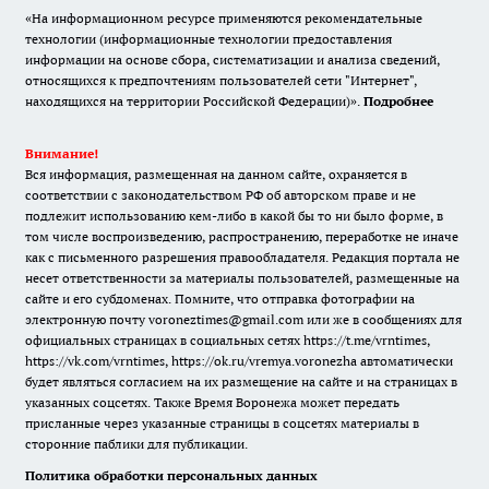
«На информационном ресурсе применяются рекомендательные
технологии (информационные технологии предоставления
информации на основе сбора, систематизации и анализа сведений,
относящихся к предпочтениям пользователей сети "Интернет",
находящихся на территории Российской Федерации)».
Подробнее
Внимание!
Вся информация, размещенная на данном сайте, охраняется в
соответствии с законодательством РФ об авторском праве и не
подлежит использованию кем-либо в какой бы то ни было форме, в
том числе воспроизведению, распространению, переработке не иначе
как с письменного разрешения правообладателя. Редакция портала не
несет ответственности за материалы пользователей, размещенные на
сайте и его субдоменах. Помните, что отправка фотографии на
электронную почту voroneztimes@gmail.com или же в сообщениях для
официальных страницах в социальных сетях
https://t.me/vrntimes
,
https://vk.com/vrntimes
,
https://ok.ru/vremya.voronezha
автоматически
будет являться согласием на их размещение на сайте и на страницах в
указанных соцсетях. Также Время Воронежа может передать
присланные через указанные страницы в соцсетях материалы в
сторонние паблики для публикации.
Политика обработки персональных данных