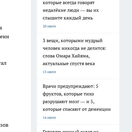
которые всегда говорят
недалёкие люди — вы их
слышите каждый день
20 июля
а
мени
3 вещи, которыми мудрый
человек никогда не делится:
слова Омара Хайяма,
тал
актуальные спустя века
13 июля
Врачи предупреждают: 5
фруктов, которые тихо
разрушают мозг — и 5,
которые спасают от деменции
14 июля
ызов
Готовлю сочный салат из