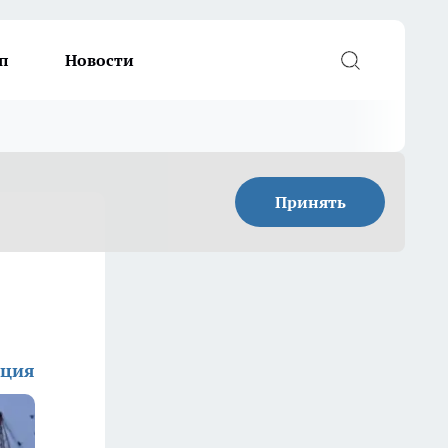
п
Новости
Принять
кция