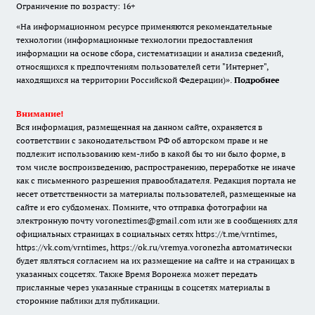
Ограничение по возрасту: 16+
«На информационном ресурсе применяются рекомендательные
технологии (информационные технологии предоставления
информации на основе сбора, систематизации и анализа сведений,
относящихся к предпочтениям пользователей сети "Интернет",
находящихся на территории Российской Федерации)».
Подробнее
Внимание!
Вся информация, размещенная на данном сайте, охраняется в
соответствии с законодательством РФ об авторском праве и не
подлежит использованию кем-либо в какой бы то ни было форме, в
том числе воспроизведению, распространению, переработке не иначе
как с письменного разрешения правообладателя. Редакция портала не
несет ответственности за материалы пользователей, размещенные на
сайте и его субдоменах. Помните, что отправка фотографии на
электронную почту voroneztimes@gmail.com или же в сообщениях для
официальных страницах в социальных сетях
https://t.me/vrntimes
,
https://vk.com/vrntimes
,
https://ok.ru/vremya.voronezha
автоматически
будет являться согласием на их размещение на сайте и на страницах в
указанных соцсетях. Также Время Воронежа может передать
присланные через указанные страницы в соцсетях материалы в
сторонние паблики для публикации.