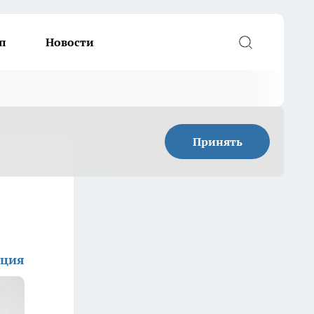
п
Новости
Принять
кция