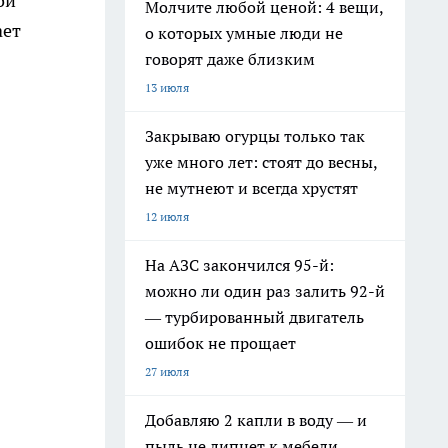
ой
Молчите любой ценой: 4 вещи,
ает
о которых умные люди не
говорят даже близким
13 июля
Закрываю огурцы только так
уже много лет: стоят до весны,
не мутнеют и всегда хрустят
12 июля
На АЗС закончился 95-й:
можно ли один раз залить 92-й
— турбированный двигатель
ошибок не прощает
27 июля
Добавляю 2 капли в воду — и
пыль не липнет к мебели