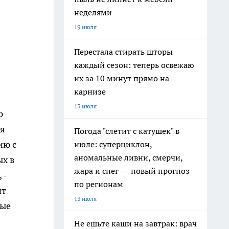
неделями
19 июля
Перестала стирать шторы
каждый сезон: теперь освежаю
их за 10 минут прямо на
карнизе
13 июля
р
яя
Погода "слетит с катушек" в
ию с
июле: суперциклон,
аномальные ливни, смерчи,
ых в
жара и снег — новый прогноз
 -
по регионам
ит
13 июля
ные
Не ешьте каши на завтрак: врач