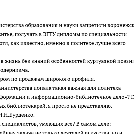
истерства образования и науки запретили воронежс
тье, получать в ВГТУ дипломы по специальности
тя, как известно, именно в политехе лучше всего
в жизнь без знаний особенностей куртуазной поэзи
модернизма.
жером по продажам широкого профиля.
министерства попала такая важная для политеха
нформации и информационно-библиотечное дело»? Г
х библиотекарей, я просто не представляю.
Н.Н.Бурденко.
м специалистов, умеющих все? В самом деле:
йшая задача не только деятелей искусства, но и