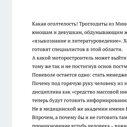
Какая оголтелость! Троглодиты из Мин
юношам и девушкам, обдумывающим жи
«языкознание и литературоведение». Хо
готовят специалистов в этой области.
А какой моторостроитель может выйти 
тому же так и не постигнув основ пост
Поневоле остается одно: стать менед
Почему под горячую руку человеку из 
дисциплина как «средство массовой и
теперь будут готовить информированны
Не в медицинской же академии имени 
Впрочем, а почему бы и не готовить та
проникновение вглубь человека – важне