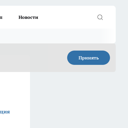
п
Новости
Принять
кция