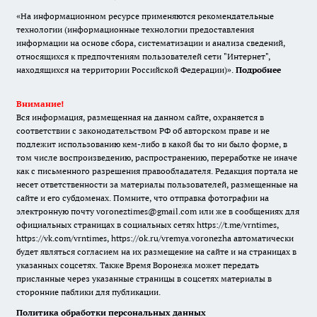
«На информационном ресурсе применяются рекомендательные
технологии (информационные технологии предоставления
информации на основе сбора, систематизации и анализа сведений,
относящихся к предпочтениям пользователей сети "Интернет",
находящихся на территории Российской Федерации)».
Подробнее
Внимание!
Вся информация, размещенная на данном сайте, охраняется в
соответствии с законодательством РФ об авторском праве и не
подлежит использованию кем-либо в какой бы то ни было форме, в
том числе воспроизведению, распространению, переработке не иначе
как с письменного разрешения правообладателя. Редакция портала не
несет ответственности за материалы пользователей, размещенные на
сайте и его субдоменах. Помните, что отправка фотографии на
электронную почту voroneztimes@gmail.com или же в сообщениях для
официальных страницах в социальных сетях
https://t.me/vrntimes
,
https://vk.com/vrntimes
,
https://ok.ru/vremya.voronezha
автоматически
будет являться согласием на их размещение на сайте и на страницах в
указанных соцсетях. Также Время Воронежа может передать
присланные через указанные страницы в соцсетях материалы в
сторонние паблики для публикации.
Политика обработки персональных данных