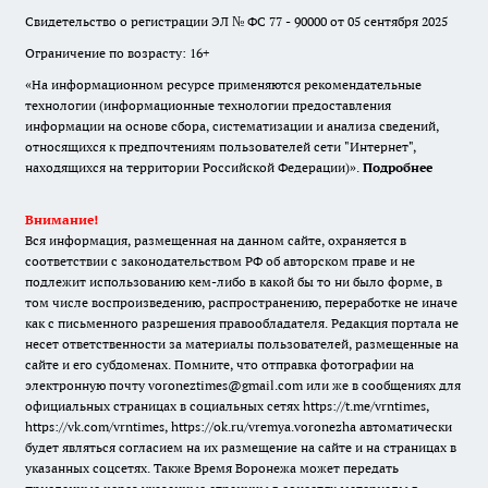
Свидетельство о регистрации ЭЛ № ФС 77 - 90000 от 05 сентября 2025
Ограничение по возрасту: 16+
«На информационном ресурсе применяются рекомендательные
технологии (информационные технологии предоставления
информации на основе сбора, систематизации и анализа сведений,
относящихся к предпочтениям пользователей сети "Интернет",
находящихся на территории Российской Федерации)».
Подробнее
Внимание!
Вся информация, размещенная на данном сайте, охраняется в
соответствии с законодательством РФ об авторском праве и не
подлежит использованию кем-либо в какой бы то ни было форме, в
том числе воспроизведению, распространению, переработке не иначе
как с письменного разрешения правообладателя. Редакция портала не
несет ответственности за материалы пользователей, размещенные на
сайте и его субдоменах. Помните, что отправка фотографии на
электронную почту voroneztimes@gmail.com или же в сообщениях для
официальных страницах в социальных сетях
https://t.me/vrntimes
,
https://vk.com/vrntimes
,
https://ok.ru/vremya.voronezha
автоматически
будет являться согласием на их размещение на сайте и на страницах в
указанных соцсетях. Также Время Воронежа может передать