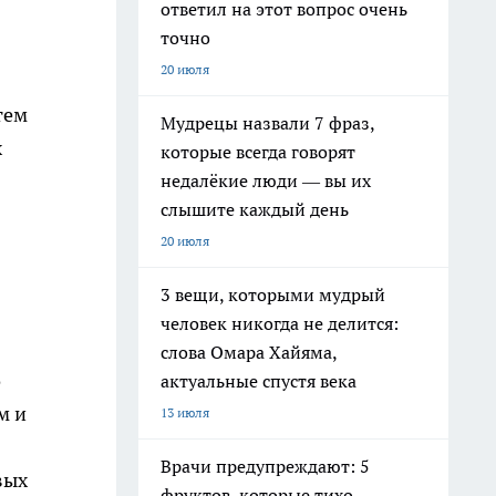
ответил на этот вопрос очень
точно
20 июля
тем
Мудрецы назвали 7 фраз,
х
которые всегда говорят
недалёкие люди — вы их
слышите каждый день
20 июля
3 вещи, которыми мудрый
человек никогда не делится:
слова Омара Хайяма,
о
актуальные спустя века
м и
13 июля
Врачи предупреждают: 5
вых
фруктов, которые тихо