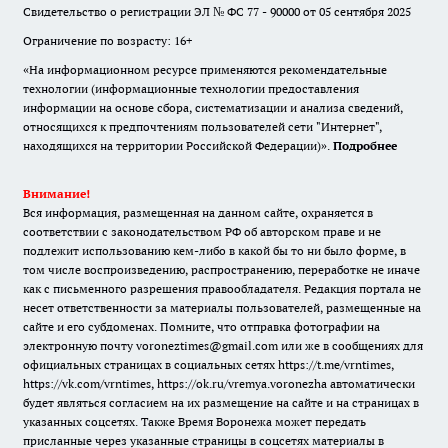
Свидетельство о регистрации ЭЛ № ФС 77 - 90000 от 05 сентября 2025
Ограничение по возрасту: 16+
«На информационном ресурсе применяются рекомендательные
технологии (информационные технологии предоставления
информации на основе сбора, систематизации и анализа сведений,
относящихся к предпочтениям пользователей сети "Интернет",
находящихся на территории Российской Федерации)».
Подробнее
Внимание!
Вся информация, размещенная на данном сайте, охраняется в
соответствии с законодательством РФ об авторском праве и не
подлежит использованию кем-либо в какой бы то ни было форме, в
том числе воспроизведению, распространению, переработке не иначе
как с письменного разрешения правообладателя. Редакция портала не
несет ответственности за материалы пользователей, размещенные на
сайте и его субдоменах. Помните, что отправка фотографии на
электронную почту voroneztimes@gmail.com или же в сообщениях для
официальных страницах в социальных сетях
https://t.me/vrntimes
,
https://vk.com/vrntimes
,
https://ok.ru/vremya.voronezha
автоматически
будет являться согласием на их размещение на сайте и на страницах в
указанных соцсетях. Также Время Воронежа может передать
присланные через указанные страницы в соцсетях материалы в