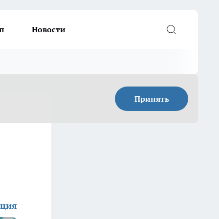
п
Новости
Принять
кция