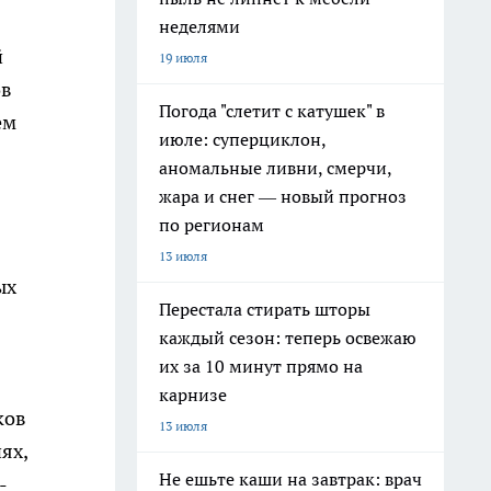
неделями
й
19 июля
ов
Погода "слетит с катушек" в
ем
июле: суперциклон,
аномальные ливни, смерчи,
жара и снег — новый прогноз
по регионам
13 июля
ых
Перестала стирать шторы
каждый сезон: теперь освежаю
их за 10 минут прямо на
карнизе
ков
13 июля
ях,
Не ешьте каши на завтрак: врач
-