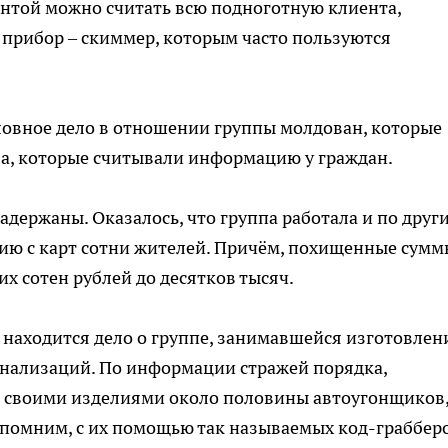
лентой можно считать всю подноготную клиента,
 прибор – скиммер, которым часто пользуются
оловное дело в отношении группы молдован, которые
ва, которые считывали информацию у граждан.
задержаны. Оказалось, что группа работала и по друг
цию с карт сотни жителей. Причём, похищенные сумм
х сотен рублей до десятков тысяч.
 находится дело о группе, занимавшейся изготовле
гнализаций. По информации стражей порядка,
своими изделиями около половины автоугонщиков
апомним, с их помощью так называемых код-грабберо