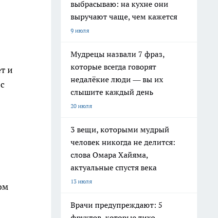
выбрасываю: на кухне они
выручают чаще, чем кажется
9 июля
Мудрецы назвали 7 фраз,
которые всегда говорят
т и
недалёкие люди — вы их
с
слышите каждый день
20 июля
3 вещи, которыми мудрый
человек никогда не делится:
слова Омара Хайяма,
актуальные спустя века
13 июля
ом
Врачи предупреждают: 5
фруктов, которые тихо