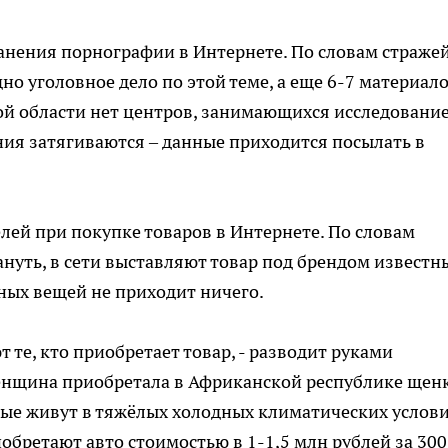
ранения порнографии в Интернете. По словам страже
дно уголовное дело по этой теме, а еще 6-7 материал
ой области нет центров, занимающихся исследовани
ния затягиваются – данные приходится посылать в
ей при покупке товаров в Интернете. По словам
ануть, в сети выставляют товар под брендом известн
ных вещей не приходит ничего.
т те, кто приобретает товар, - разводит руками
женщина приобретала в Африканской республике щен
орые живут в тяжёлых холодных климатических услови
обретают авто стоимостью в 1-1,5 млн рублей за 300