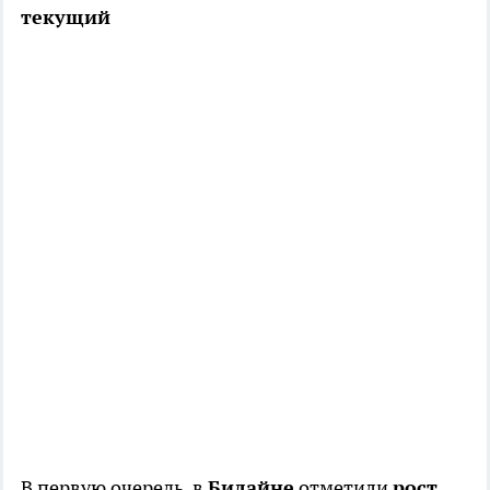
текущий
В первую очередь, в
Билайне
отметили
рост