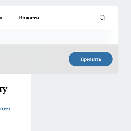
п
Новости
Принять
му
кция