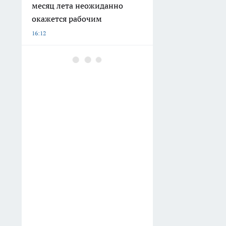
месяц лета неожиданно
окажется рабочим
16:12
Суд обязал Соцфонд
компенсировать длительное
ожидание реабилитации
ребёнка
13:15
Ситуация с топливом в
Воронежской области
остаётся стабильной
12:47