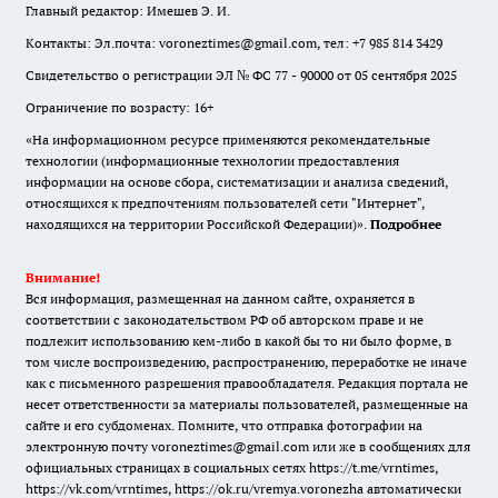
Главный редактор: Имешев Э. И.
Контакты: Эл.почта: voroneztimes@gmail.com, тел: +7 985 814 3429
Свидетельство о регистрации ЭЛ № ФС 77 - 90000 от 05 сентября 2025
Ограничение по возрасту: 16+
«На информационном ресурсе применяются рекомендательные
технологии (информационные технологии предоставления
информации на основе сбора, систематизации и анализа сведений,
относящихся к предпочтениям пользователей сети "Интернет",
находящихся на территории Российской Федерации)».
Подробнее
Внимание!
Вся информация, размещенная на данном сайте, охраняется в
соответствии с законодательством РФ об авторском праве и не
подлежит использованию кем-либо в какой бы то ни было форме, в
том числе воспроизведению, распространению, переработке не иначе
как с письменного разрешения правообладателя. Редакция портала не
несет ответственности за материалы пользователей, размещенные на
сайте и его субдоменах. Помните, что отправка фотографии на
электронную почту voroneztimes@gmail.com или же в сообщениях для
официальных страницах в социальных сетях
https://t.me/vrntimes
,
https://vk.com/vrntimes
,
https://ok.ru/vremya.voronezha
автоматически