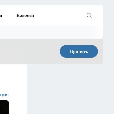
п
Новости
Принять
кция