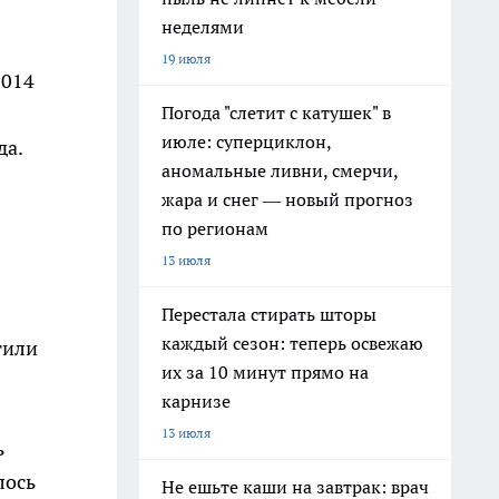
неделями
19 июля
2014
Погода "слетит с катушек" в
июле: суперциклон,
да.
аномальные ливни, смерчи,
жара и снег — новый прогноз
по регионам
13 июля
Перестала стирать шторы
каждый сезон: теперь освежаю
тили
их за 10 минут прямо на
карнизе
13 июля
ь
лось
Не ешьте каши на завтрак: врач