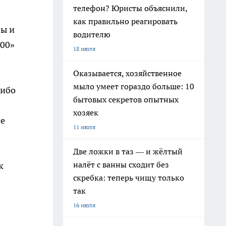
телефон? Юристы объяснили,
как правильно реагировать
бы и
водителю
000»
18 июля
Оказывается, хозяйственное
мыло умеет гораздо больше: 10
либо
бытовых секретов опытных
хозяек
ве
11 июля
Две ложки в таз — и жёлтый
налёт с ванны сходит без
к
скребка: теперь чищу только
так
16 июля