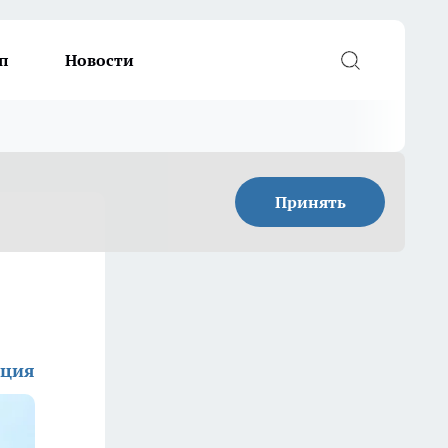
п
Новости
Принять
кция