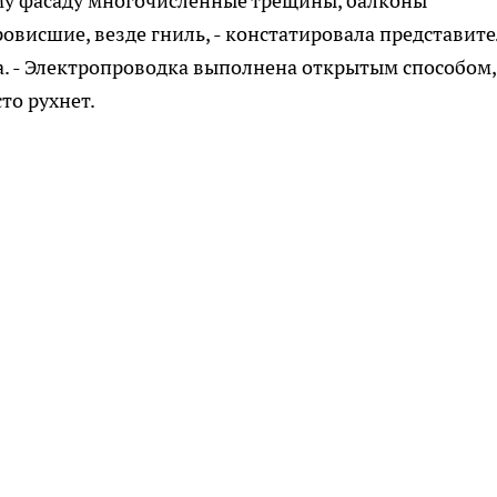
сему фасаду многочисленные трещины, балконы
овисшие, везде гниль, - констатировала представите
а. - Электропроводка выполнена открытым способом,
сто рухнет.