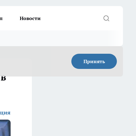
п
Новости
Принять
 в
кция