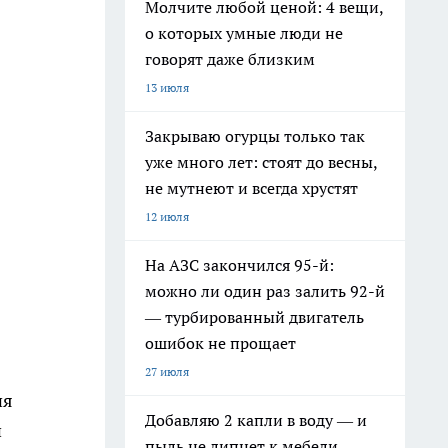
Молчите любой ценой: 4 вещи,
о которых умные люди не
говорят даже близким
13 июля
Закрываю огурцы только так
уже много лет: стоят до весны,
не мутнеют и всегда хрустят
12 июля
На АЗС закончился 95-й:
можно ли один раз залить 92-й
— турбированный двигатель
ошибок не прощает
27 июля
ия
Добавляю 2 капли в воду — и
й
пыль не липнет к мебели