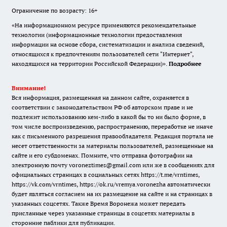
Ограничение по возрасту: 16+
«На информационном ресурсе применяются рекомендательные
технологии (информационные технологии предоставления
информации на основе сбора, систематизации и анализа сведений,
относящихся к предпочтениям пользователей сети "Интернет",
находящихся на территории Российской Федерации)».
Подробнее
Внимание!
Вся информация, размещенная на данном сайте, охраняется в
соответствии с законодательством РФ об авторском праве и не
подлежит использованию кем-либо в какой бы то ни было форме, в
том числе воспроизведению, распространению, переработке не иначе
как с письменного разрешения правообладателя. Редакция портала не
несет ответственности за материалы пользователей, размещенные на
сайте и его субдоменах. Помните, что отправка фотографии на
электронную почту voroneztimes@gmail.com или же в сообщениях для
официальных страницах в социальных сетях
https://t.me/vrntimes
,
https://vk.com/vrntimes
,
https://ok.ru/vremya.voronezha
автоматически
будет являться согласием на их размещение на сайте и на страницах в
указанных соцсетях. Также Время Воронежа может передать
присланные через указанные страницы в соцсетях материалы в
сторонние паблики для публикации.