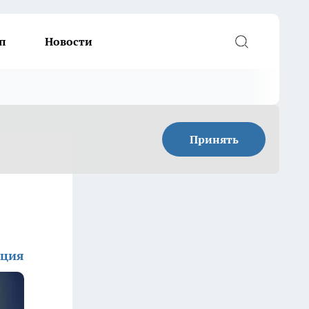
п
Новости
Принять
кция