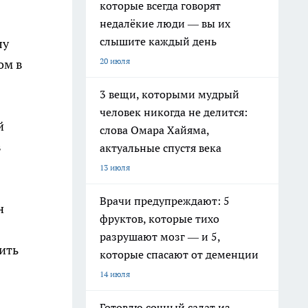
которые всегда говорят
недалёкие люди — вы их
слышите каждый день
лу
20 июля
ом в
3 вещи, которыми мудрый
человек никогда не делится:
й
слова Омара Хайяма,
в
актуальные спустя века
13 июля
Врачи предупреждают: 5
н
фруктов, которые тихо
разрушают мозг — и 5,
ить
которые спасают от деменции
14 июля
Готовлю сочный салат из