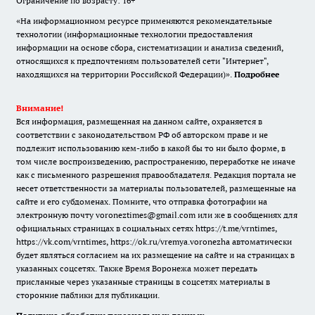
Ограничение по возрасту: 16+
«На информационном ресурсе применяются рекомендательные
технологии (информационные технологии предоставления
информации на основе сбора, систематизации и анализа сведений,
относящихся к предпочтениям пользователей сети "Интернет",
находящихся на территории Российской Федерации)».
Подробнее
Внимание!
Вся информация, размещенная на данном сайте, охраняется в
соответствии с законодательством РФ об авторском праве и не
подлежит использованию кем-либо в какой бы то ни было форме, в
том числе воспроизведению, распространению, переработке не иначе
как с письменного разрешения правообладателя. Редакция портала не
несет ответственности за материалы пользователей, размещенные на
сайте и его субдоменах. Помните, что отправка фотографии на
электронную почту voroneztimes@gmail.com или же в сообщениях для
официальных страницах в социальных сетях
https://t.me/vrntimes
,
https://vk.com/vrntimes
,
https://ok.ru/vremya.voronezha
автоматически
будет являться согласием на их размещение на сайте и на страницах в
указанных соцсетях. Также Время Воронежа может передать
присланные через указанные страницы в соцсетях материалы в
сторонние паблики для публикации.