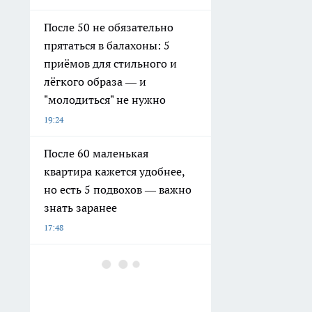
После 50 не обязательно
прятаться в балахоны: 5
приёмов для стильного и
лёгкого образа — и
"молодиться" не нужно
19:24
После 60 маленькая
квартира кажется удобнее,
но есть 5 подвохов — важно
знать заранее
17:48
Тряпка здесь бессильна:
пыль копится к вечеру из-за
5 магнитов грязи в доме —