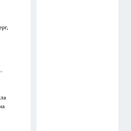
выбрасываю: на кухне они
выручают чаще, чем кажется
9 июля
рг,
Мудрецы назвали 7 фраз,
которые всегда говорят
недалёкие люди — вы их
слышите каждый день
20 июля
-
3 вещи, которыми мудрый
человек никогда не делится:
слова Омара Хайяма,
ила
актуальные спустя века
на
13 июля
Врачи предупреждают: 5
фруктов, которые тихо