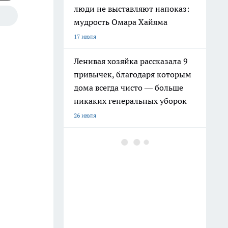
люди не выставляют напоказ:
мудрость Омара Хайяма
17 июля
Ленивая хозяйка рассказала 9
привычек, благодаря которым
дома всегда чисто — больше
никаких генеральных уборок
26 июля
Почему сил нет даже после
отдыха: Борис Пастернак
ответил на этот вопрос очень
точно
20 июля
Крышки от бутылок больше не