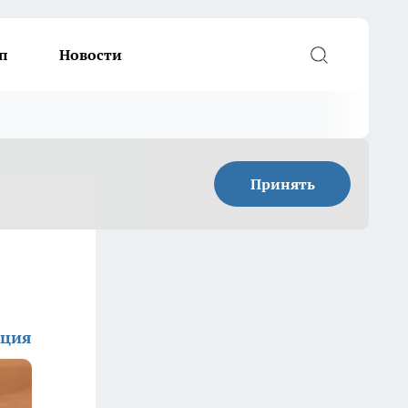
п
Новости
Принять
кция