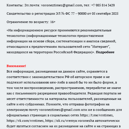
Контакты: Эл.почта: voroneztimes@gmail.com, тел: +7 985 814 3429
Свидетельство о регистрации ЭЛ № ФС 77 - 90000 от 05 сентября 2025
Ограничение по возрасту: 16+
«На информационном ресурсе применяются рекомендательные
технологии (информационные технологии предоставления
информации на основе сбора, систематизации и анализа сведений,
относящихся к предпочтениям пользователей сети "Интернет",
находящихся на территории Российской Федерации)».
Подробнее
Внимание!
Вся информация, размещенная на данном сайте, охраняется в
соответствии с законодательством РФ об авторском праве и не
подлежит использованию кем-либо в какой бы то ни было форме, в
том числе воспроизведению, распространению, переработке не иначе
как с письменного разрешения правообладателя. Редакция портала не
несет ответственности за материалы пользователей, размещенные на
сайте и его субдоменах. Помните, что отправка фотографии на
электронную почту voroneztimes@gmail.com или же в сообщениях для
официальных страницах в социальных сетях
https://t.me/vrntimes
,
https://vk.com/vrntimes
,
https://ok.ru/vremya.voronezha
автоматически
будет являться согласием на их размещение на сайте и на страницах в