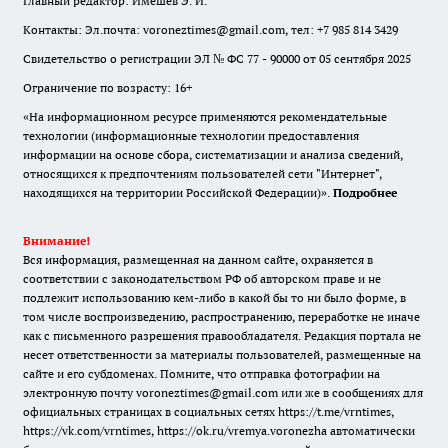
Главный редактор: Имешев Э. И.
Контакты: Эл.почта: voroneztimes@gmail.com, тел: +7 985 814 3429
Свидетельство о регистрации ЭЛ № ФС 77 - 90000 от 05 сентября 2025
Ограничение по возрасту: 16+
«На информационном ресурсе применяются рекомендательные
технологии (информационные технологии предоставления
информации на основе сбора, систематизации и анализа сведений,
относящихся к предпочтениям пользователей сети "Интернет",
находящихся на территории Российской Федерации)».
Подробнее
Внимание!
Вся информация, размещенная на данном сайте, охраняется в
соответствии с законодательством РФ об авторском праве и не
подлежит использованию кем-либо в какой бы то ни было форме, в
том числе воспроизведению, распространению, переработке не иначе
как с письменного разрешения правообладателя. Редакция портала не
несет ответственности за материалы пользователей, размещенные на
сайте и его субдоменах. Помните, что отправка фотографии на
электронную почту voroneztimes@gmail.com или же в сообщениях для
официальных страницах в социальных сетях
https://t.me/vrntimes
,
https://vk.com/vrntimes
,
https://ok.ru/vremya.voronezha
автоматически