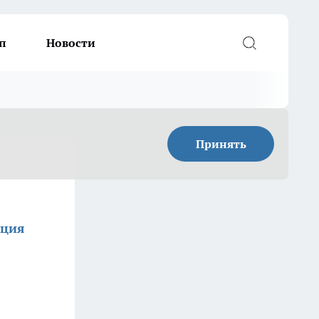
п
Новости
Принять
кция