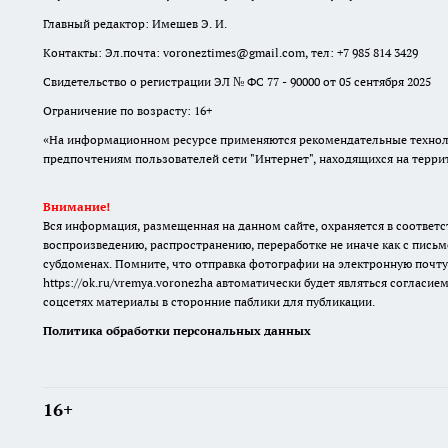
Главный редактор: Имешев Э. И.
Контакты: Эл.почта: voroneztimes@gmail.com, тел: +7 985 814 3429
Свидетельство о регистрации ЭЛ № ФС 77 - 90000 от 05 сентября 2025
Ограничение по возрасту: 16+
«На информационном ресурсе применяются рекомендательные техноло
предпочтениям пользователей сети "Интернет", находящихся на терр
Внимание!
Вся информация, размещенная на данном сайте, охраняется в соответс
воспроизведению, распространению, переработке не иначе как с письм
субдоменах. Помните, что отправка фотографии на электронную почту
https://ok.ru/vremya.voronezha
автоматически будет являться согласием
соцсетях материалы в сторонние паблики для публикации.
Политика обработки персональных данных
16+