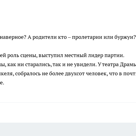
, наверное? А родители кто – пролетарии или буржуи?
й роль сцены, выступил местный лидер партии.
 как ни старались, так и не увидели. У театра Драмы
еля, собралось не более двухсот человек, что в поч
е.