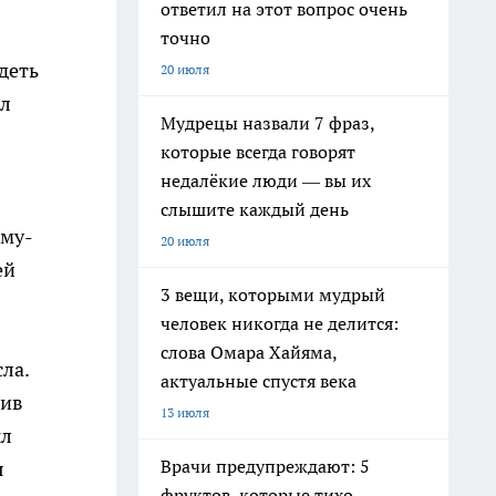
ответил на этот вопрос очень
точно
деть
20 июля
ил
Мудрецы назвали 7 фраз,
которые всегда говорят
недалёкие люди — вы их
слышите каждый день
ому-
20 июля
ей
3 вещи, которыми мудрый
человек никогда не делится:
слова Омара Хайяма,
ла.
актуальные спустя века
тив
13 июля
ыл
Врачи предупреждают: 5
я
фруктов, которые тихо