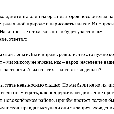
июля, митинга один из организаторов посоветовал на
страдальной природе и нарисовать плакат. И попрос
На вопрос же о том, можно ли будет участникам
ие, ответил:
м свои деньги. Вы и впрямь решили, что это нужно к
от – мы никому не нужны. Мы – народ, население наш
 частности. А вы из этих… которые за деньги?
ы стать невыносимо стыдно. Но мы были не из их чис
хотели посмотреть, как поддерживают движение про
в Новохопёрском районе. Причём протест должен б
унистов, правда выступали они за запрет вхождени