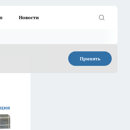
п
Новости
Принять
кция