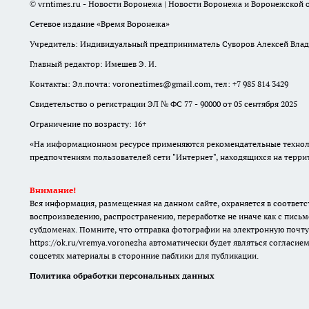
© vrntimes.ru - Новости Воронежа | Новости Воронежа и Воронежской о
Сетевое издание «Время Воронежа»
Учредитель: Индивидуальный предприниматель Суворов Алексей Вла
Главный редактор: Имешев Э. И.
Контакты: Эл.почта: voroneztimes@gmail.com, тел: +7 985 814 3429
Свидетельство о регистрации ЭЛ № ФС 77 - 90000 от 05 сентября 2025
Ограничение по возрасту: 16+
«На информационном ресурсе применяются рекомендательные техноло
предпочтениям пользователей сети "Интернет", находящихся на терр
Внимание!
Вся информация, размещенная на данном сайте, охраняется в соответс
воспроизведению, распространению, переработке не иначе как с письм
субдоменах. Помните, что отправка фотографии на электронную почту
https://ok.ru/vremya.voronezha
автоматически будет являться согласием
соцсетях материалы в сторонние паблики для публикации.
Политика обработки персональных данных