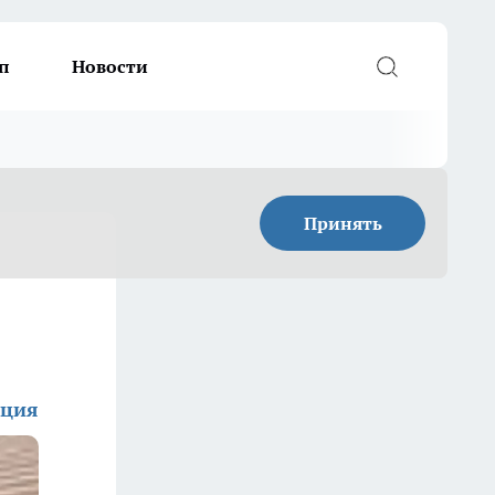
п
Новости
Принять
кция