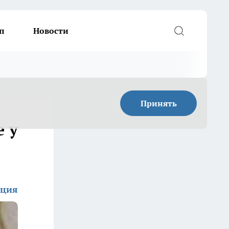
п
Новости
Принять
е у
кция