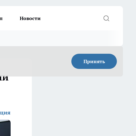
п
Новости
Принять
ли
кция