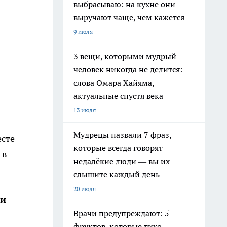
выбрасываю: на кухне они
выручают чаще, чем кажется
9 июля
3 вещи, которыми мудрый
человек никогда не делится:
слова Омара Хайяма,
актуальные спустя века
13 июля
Мудрецы назвали 7 фраз,
есте
которые всегда говорят
 в
недалёкие люди — вы их
слышите каждый день
20 июля
ши
Врачи предупреждают: 5
фруктов, которые тихо