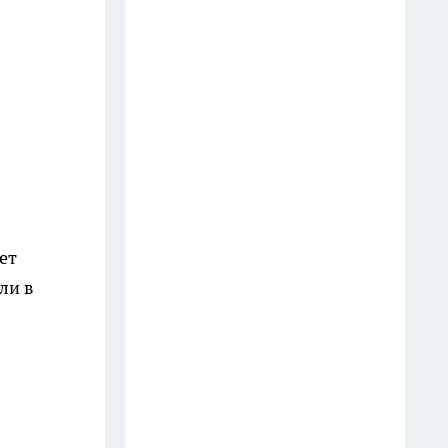
телефон? Юристы объяснили,
как правильно реагировать
водителю
18 июля
Оказывается, хозяйственное
мыло умеет гораздо больше: 10
бытовых секретов опытных
хозяек
11 июля
ет
ли в
Две ложки в таз — и жёлтый
налёт с ванны сходит без
скребка: теперь чищу только
так
16 июля