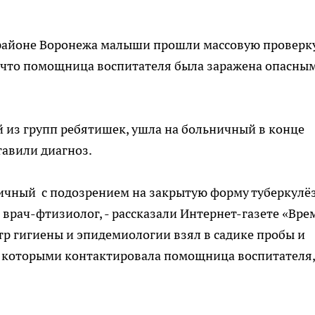
м районе Воронежа малыши прошли массовую проверк
ь, что помощница воспитателя была заражена опасны
й из групп ребятишек, ушла на больничный в конце
тавили диагноз.
ничный с подозрением на закрытую форму туберкулё
л врач-фтизиолог, - рассказали Интернет-газете «Вре
тр гигиены и эпидемиологии взял в садике пробы и
 с которыми контактировала помощница воспитателя,