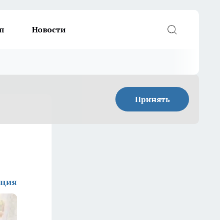
п
Новости
Принять
кция