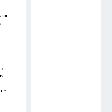
выбрасываю: на кухне они
выручают чаще, чем кажется
у на
9 июля
м
Мудрецы назвали 7 фраз,
которые всегда говорят
недалёкие люди — вы их
слышите каждый день
20 июля
3 вещи, которыми мудрый
за
человек никогда не делится:
мя
слова Омара Хайяма,
актуальные спустя века
 не
13 июля
Врачи предупреждают: 5
фруктов, которые тихо