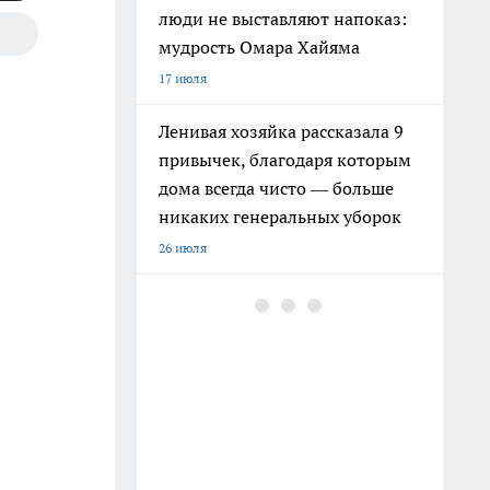
люди не выставляют напоказ:
мудрость Омара Хайяма
17 июля
Ленивая хозяйка рассказала 9
привычек, благодаря которым
дома всегда чисто — больше
никаких генеральных уборок
26 июля
Почему сил нет даже после
отдыха: Борис Пастернак
ответил на этот вопрос очень
точно
20 июля
Крышки от бутылок больше не