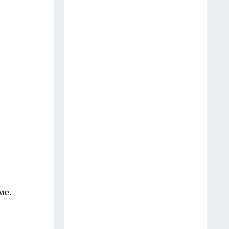
разрушают мозг — и 5,
которые спасают от деменции
14 июля
Готовлю сочный салат из
молодой капусты всего за 5
минут: хруст на весь дом —
миска пустеет мгновенно
28 июля
Далай-лама назвал 5 вещей,
которые забирают у женщины
счастье: многие делают это
годами
ме.
10 июля
Инспектор попросил показать