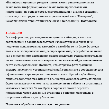
«На информационном ресурсе применяются рекомендательные
технологии (информационные технологии предоставления
информации на основе сбора, систематизации и анализа сведений,
относящихся к предпочтениям пользователей сети "Интернет",
находящихся на территории Российской Федерации)».
Подробнее
Внимание!
Вся информация, размещенная на данном сайте, охраняется в
соответствии с законодательством РФ об авторском праве и не
подлежит использованию кем-либо в какой бы то ни было форме, в
том числе воспроизведению, распространению, переработке не иначе
как с письменного разрешения правообладателя. Редакция портала не
несет ответственности за материалы пользователей, размещенные на
сайте и его субдоменах. Помните, что отправка фотографии на
электронную почту voroneztimes@gmail.com или же в сообщениях для
официальных страницах в социальных сетях
https://t.me/vrntimes
,
https://vk.com/vrntimes
,
https://ok.ru/vremya.voronezha
автоматически
будет являться согласием на их размещение на сайте и на страницах в
указанных соцсетях. Также Время Воронежа может передать
присланные через указанные страницы в соцсетях материалы в
сторонние паблики для публикации.
Политика обработки персональных данных