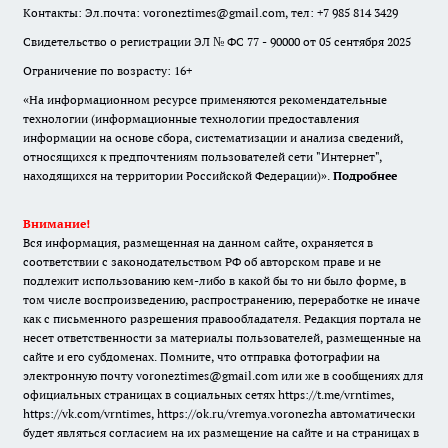
Контакты: Эл.почта: voroneztimes@gmail.com, тел: +7 985 814 3429
Свидетельство о регистрации ЭЛ № ФС 77 - 90000 от 05 сентября 2025
Ограничение по возрасту: 16+
«На информационном ресурсе применяются рекомендательные
технологии (информационные технологии предоставления
информации на основе сбора, систематизации и анализа сведений,
относящихся к предпочтениям пользователей сети "Интернет",
находящихся на территории Российской Федерации)».
Подробнее
Внимание!
Вся информация, размещенная на данном сайте, охраняется в
соответствии с законодательством РФ об авторском праве и не
подлежит использованию кем-либо в какой бы то ни было форме, в
том числе воспроизведению, распространению, переработке не иначе
как с письменного разрешения правообладателя. Редакция портала не
несет ответственности за материалы пользователей, размещенные на
сайте и его субдоменах. Помните, что отправка фотографии на
электронную почту voroneztimes@gmail.com или же в сообщениях для
официальных страницах в социальных сетях
https://t.me/vrntimes
,
https://vk.com/vrntimes
,
https://ok.ru/vremya.voronezha
автоматически
будет являться согласием на их размещение на сайте и на страницах в