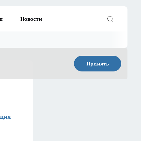
п
Новости
Принять
кция