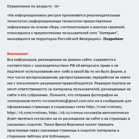
Ограничение по возрасту: 16+
«На информационном ресурсе применяются рекомендательные
технологии (информационные технологии предоставления
информации на основе сбора, систематизации и анализа сведений,
относящихся к предпочтениям пользователей сети "Интернет",
находящихся на территории Российской Федерации)».
Подробнее
Внимание!
Вся информация, размещенная на данном сайте, охраняется в
соответствии с законодательством РФ об авторском праве и не
подлежит использованию кем-либо в какой бы то ни было форме, в
том числе воспроизведению, распространению, переработке не иначе
как с письменного разрешения правообладателя. Редакция портала не
несет ответственности за материалы пользователей, размещенные на
сайте и его субдоменах. Помните, что отправка фотографии на
электронную почту voroneztimes@gmail.com или же в сообщениях для
официальных страницах в социальных сетях
https://t.me/vrntimes
,
https://vk.com/vrntimes
,
https://ok.ru/vremya.voronezha
автоматически
будет являться согласием на их размещение на сайте и на страницах в
указанных соцсетях. Также Время Воронежа может передать
присланные через указанные страницы в соцсетях материалы в
сторонние паблики для публикации.