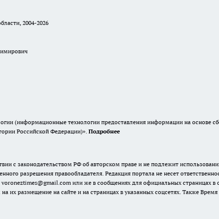
бласти, 2004-2026
димирович
гии (информационные технологии предоставления информации на основе сбор
итории Российской Федерации)».
Подробнее
твии с законодательством РФ об авторском праве и не подлежит использовани
енного разрешения правообладателя. Редакция портала не несет ответственно
 voroneztimes@gmail.com или же в сообщениях для официальных страницах в
 на их размещение на сайте и на страницах в указанных соцсетях. Также Вре