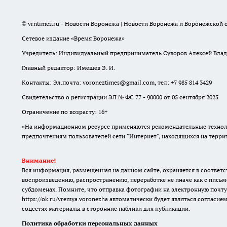
© vrntimes.ru - Новости Воронежа | Новости Воронежа и Воронежской о
Сетевое издание «Время Воронежа»
Учредитель: Индивидуальный предприниматель Суворов Алексей Вла
Главный редактор: Имешев Э. И.
Контакты: Эл.почта: voroneztimes@gmail.com, тел: +7 985 814 3429
Свидетельство о регистрации ЭЛ № ФС 77 - 90000 от 05 сентября 2025
Ограничение по возрасту: 16+
«На информационном ресурсе применяются рекомендательные техноло
предпочтениям пользователей сети "Интернет", находящихся на терр
Внимание!
Вся информация, размещенная на данном сайте, охраняется в соответс
воспроизведению, распространению, переработке не иначе как с письм
субдоменах. Помните, что отправка фотографии на электронную почту
https://ok.ru/vremya.voronezha
автоматически будет являться согласием
соцсетях материалы в сторонние паблики для публикации.
Политика обработки персональных данных