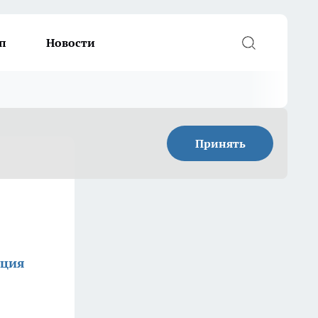
п
Новости
Принять
кция