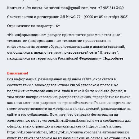
Контакты: Эл.почта: voroneztimes@gmail.com, тел: +7 985 814 3429
Свидетельство о регистрации ЭЛ № ФС 77 - 90000 от 05 сентября 2025
Ограничение по возрасту: 16+
«На информационном ресурсе применяются рекомендательные
технологии (информационные технологии предоставления
информации на основе сбора, систематизации и анализа сведений,
относящихся к предпочтениям пользователей сети "Интернет",
находящихся на территории Российской Федерации)».
Подробнее
Внимание!
Вся информация, размещенная на данном сайте, охраняется в
соответствии с законодательством РФ об авторском праве и не
подлежит использованию кем-либо в какой бы то ни было форме, в
том числе воспроизведению, распространению, переработке не иначе
как с письменного разрешения правообладателя. Редакция портала не
несет ответственности за материалы пользователей, размещенные на
сайте и его субдоменах. Помните, что отправка фотографии на
электронную почту voroneztimes@gmail.com или же в сообщениях для
официальных страницах в социальных сетях
https://t.me/vrntimes
,
https://vk.com/vrntimes
,
https://ok.ru/vremya.voronezha
автоматически
будет являться согласием на их размещение на сайте и на страницах в