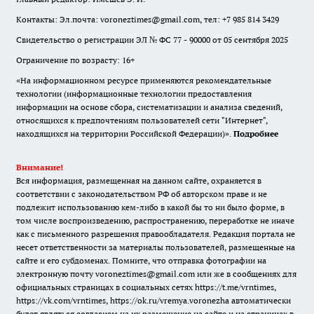
Контакты: Эл.почта: voroneztimes@gmail.com, тел: +7 985 814 3429
Свидетельство о регистрации ЭЛ № ФС 77 - 90000 от 05 сентября 2025
Ограничение по возрасту: 16+
«На информационном ресурсе применяются рекомендательные
технологии (информационные технологии предоставления
информации на основе сбора, систематизации и анализа сведений,
относящихся к предпочтениям пользователей сети "Интернет",
находящихся на территории Российской Федерации)».
Подробнее
Внимание!
Вся информация, размещенная на данном сайте, охраняется в
соответствии с законодательством РФ об авторском праве и не
подлежит использованию кем-либо в какой бы то ни было форме, в
том числе воспроизведению, распространению, переработке не иначе
как с письменного разрешения правообладателя. Редакция портала не
несет ответственности за материалы пользователей, размещенные на
сайте и его субдоменах. Помните, что отправка фотографии на
электронную почту voroneztimes@gmail.com или же в сообщениях для
официальных страницах в социальных сетях
https://t.me/vrntimes
,
https://vk.com/vrntimes
,
https://ok.ru/vremya.voronezha
автоматически
будет являться согласием на их размещение на сайте и на страницах в