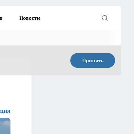
п
Новости
Принять
кция