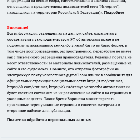
информации на основе сбора, систематизации и анализа сведений,
относящихся к предпочтениям пользователей сети "Интернет",
находящихся на территории Российской Федерации)».
Подробнее
Внимание!
Вся информация, размещенная на данном сайте, охраняется в
соответствии с законодательством РФ об авторском праве и не
подлежит использованию кем-либо в какой бы то ни было форме, в
том числе воспроизведению, распространению, переработке не иначе
как с письменного разрешения правообладателя. Редакция портала не
несет ответственности за материалы пользователей, размещенные на
сайте и его субдоменах. Помните, что отправка фотографии на
электронную почту voroneztimes@gmail.com или же в сообщениях для
официальных страницах в социальных сетях
https://t.me/vrntimes
,
https://vk.com/vrntimes
,
https://ok.ru/vremya.voronezha
автоматически
будет являться согласием на их размещение на сайте и на страницах в
указанных соцсетях. Также Время Воронежа может передать
присланные через указанные страницы в соцсетях материалы в
сторонние паблики для публикации.
Политика обработки персональных данных