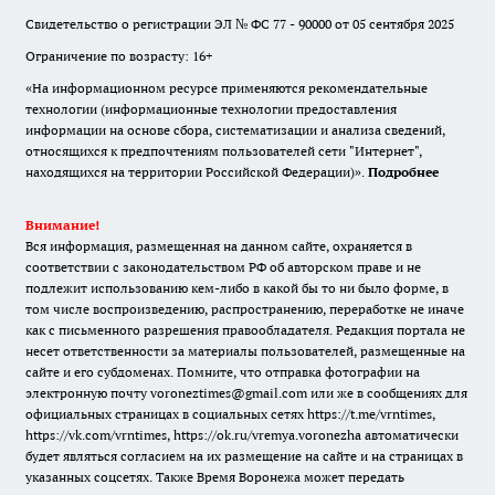
Свидетельство о регистрации ЭЛ № ФС 77 - 90000 от 05 сентября 2025
Ограничение по возрасту: 16+
«На информационном ресурсе применяются рекомендательные
технологии (информационные технологии предоставления
информации на основе сбора, систематизации и анализа сведений,
относящихся к предпочтениям пользователей сети "Интернет",
находящихся на территории Российской Федерации)».
Подробнее
Внимание!
Вся информация, размещенная на данном сайте, охраняется в
соответствии с законодательством РФ об авторском праве и не
подлежит использованию кем-либо в какой бы то ни было форме, в
том числе воспроизведению, распространению, переработке не иначе
как с письменного разрешения правообладателя. Редакция портала не
несет ответственности за материалы пользователей, размещенные на
сайте и его субдоменах. Помните, что отправка фотографии на
электронную почту voroneztimes@gmail.com или же в сообщениях для
официальных страницах в социальных сетях
https://t.me/vrntimes
,
https://vk.com/vrntimes
,
https://ok.ru/vremya.voronezha
автоматически
будет являться согласием на их размещение на сайте и на страницах в
указанных соцсетях. Также Время Воронежа может передать