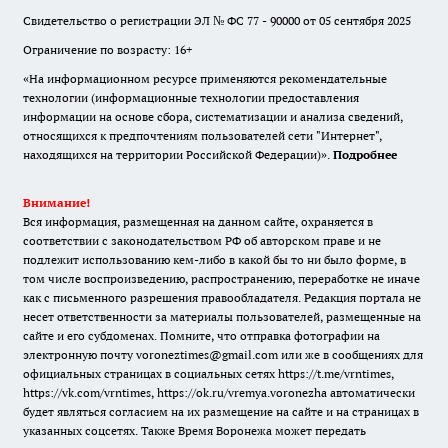
Свидетельство о регистрации ЭЛ № ФС 77 - 90000 от 05 сентября 2025
Ограничение по возрасту: 16+
«На информационном ресурсе применяются рекомендательные
технологии (информационные технологии предоставления
информации на основе сбора, систематизации и анализа сведений,
относящихся к предпочтениям пользователей сети "Интернет",
находящихся на территории Российской Федерации)».
Подробнее
Внимание!
Вся информация, размещенная на данном сайте, охраняется в
соответствии с законодательством РФ об авторском праве и не
подлежит использованию кем-либо в какой бы то ни было форме, в
том числе воспроизведению, распространению, переработке не иначе
как с письменного разрешения правообладателя. Редакция портала не
несет ответственности за материалы пользователей, размещенные на
сайте и его субдоменах. Помните, что отправка фотографии на
электронную почту voroneztimes@gmail.com или же в сообщениях для
официальных страницах в социальных сетях
https://t.me/vrntimes
,
https://vk.com/vrntimes
,
https://ok.ru/vremya.voronezha
автоматически
будет являться согласием на их размещение на сайте и на страницах в
указанных соцсетях. Также Время Воронежа может передать