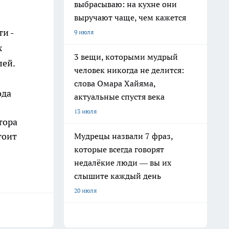
выбрасываю: на кухне они
выручают чаще, чем кажется
и -
9 июля
х
3 вещи, которыми мудрый
лей.
человек никогда не делится:
слова Омара Хайяма,
ода
актуальные спустя века
13 июля
тора
тоит
Мудрецы назвали 7 фраз,
которые всегда говорят
недалёкие люди — вы их
слышите каждый день
20 июля