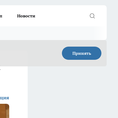
п
Новости
Принять
н
кция