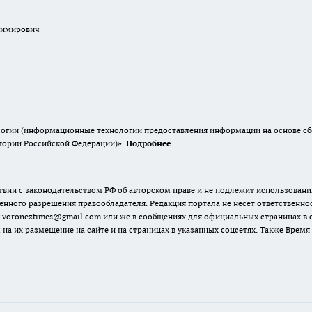
димирович
гии (информационные технологии предоставления информации на основе сбор
итории Российской Федерации)».
Подробнее
твии с законодательством РФ об авторском праве и не подлежит использовани
енного разрешения правообладателя. Редакция портала не несет ответственно
 voroneztimes@gmail.com или же в сообщениях для официальных страницах в
 на их размещение на сайте и на страницах в указанных соцсетях. Также Вре