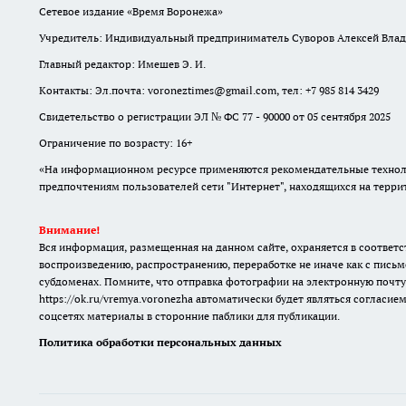
Сетевое издание «Время Воронежа»
Учредитель: Индивидуальный предприниматель Суворов Алексей Вла
Главный редактор: Имешев Э. И.
Контакты: Эл.почта: voroneztimes@gmail.com, тел: +7 985 814 3429
Свидетельство о регистрации ЭЛ № ФС 77 - 90000 от 05 сентября 2025
Ограничение по возрасту: 16+
«На информационном ресурсе применяются рекомендательные техноло
предпочтениям пользователей сети "Интернет", находящихся на терр
Внимание!
Вся информация, размещенная на данном сайте, охраняется в соответс
воспроизведению, распространению, переработке не иначе как с письм
субдоменах. Помните, что отправка фотографии на электронную почту
https://ok.ru/vremya.voronezha
автоматически будет являться согласием
соцсетях материалы в сторонние паблики для публикации.
Политика обработки персональных данных