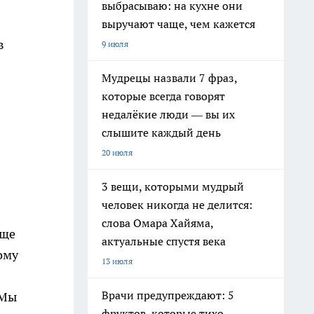
выбрасываю: на кухне они
выручают чаще, чем кажется
в
9 июля
Мудрецы назвали 7 фраз,
которые всегда говорят
недалёкие люди — вы их
слышите каждый день
20 июля
3 вещи, которыми мудрый
человек никогда не делится:
слова Омара Хайяма,
аще
актуальные спустя века
ому
13 июля
Врачи предупреждают: 5
 Мы
фруктов, которые тихо