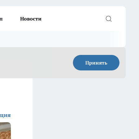
п
Новости
Принять
кция