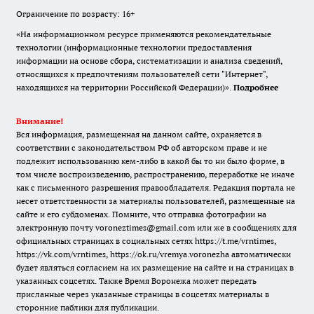
Ограничение по возрасту: 16+
«На информационном ресурсе применяются рекомендательные
технологии (информационные технологии предоставления
информации на основе сбора, систематизации и анализа сведений,
относящихся к предпочтениям пользователей сети "Интернет",
находящихся на территории Российской Федерации)».
Подробнее
Внимание!
Вся информация, размещенная на данном сайте, охраняется в
соответствии с законодательством РФ об авторском праве и не
подлежит использованию кем-либо в какой бы то ни было форме, в
том числе воспроизведению, распространению, переработке не иначе
как с письменного разрешения правообладателя. Редакция портала не
несет ответственности за материалы пользователей, размещенные на
сайте и его субдоменах. Помните, что отправка фотографии на
электронную почту voroneztimes@gmail.com или же в сообщениях для
официальных страницах в социальных сетях
https://t.me/vrntimes
,
https://vk.com/vrntimes
,
https://ok.ru/vremya.voronezha
автоматически
будет являться согласием на их размещение на сайте и на страницах в
указанных соцсетях. Также Время Воронежа может передать
присланные через указанные страницы в соцсетях материалы в
сторонние паблики для публикации.