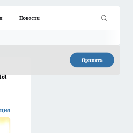
п
Новости
Принять
на
кция