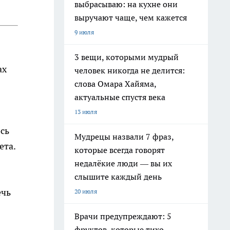
выбрасываю: на кухне они
выручают чаще, чем кажется
9 июля
3 вещи, которыми мудрый
ах
человек никогда не делится:
слова Омара Хайяма,
актуальные спустя века
13 июля
сь
Мудрецы назвали 7 фраз,
ета.
которые всегда говорят
недалёкие люди — вы их
слышите каждый день
ечь
20 июля
Врачи предупреждают: 5
фруктов, которые тихо