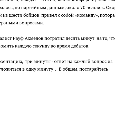
ралось, по партийным данным, около 70 человек. Ско
дый из шести бойцов привел с собой «команду», котор
ерзными вопросами.
лист Рауф Ахмедов потратил десять минут на то, ч
номить каждую секунду во время дебатов.
езентацию, три минуты - ответ на каждый вопрос из
 уложиться в одну минуту… В общем, постарайтесь