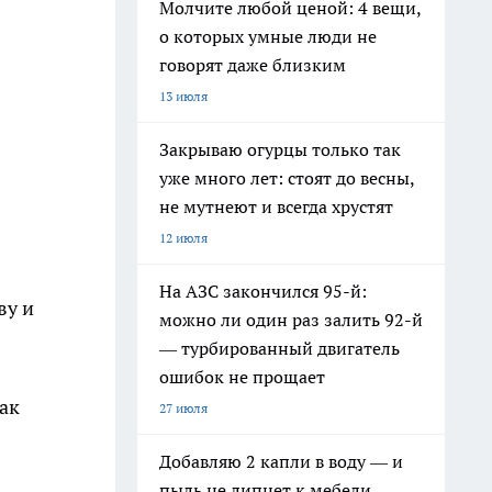
Молчите любой ценой: 4 вещи,
о которых умные люди не
говорят даже близким
13 июля
Закрываю огурцы только так
уже много лет: стоят до весны,
не мутнеют и всегда хрустят
12 июля
На АЗС закончился 95-й:
ву и
можно ли один раз залить 92-й
— турбированный двигатель
ошибок не прощает
как
27 июля
Добавляю 2 капли в воду — и
пыль не липнет к мебели