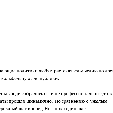
нающие политики любят растекаться мыслию по дре
в колыбельную для публики.
сны. Люди собрались если не профессиональные, то, 
баты прошли динамично. По сравнению с унылым
громный шаг вперед. Но – пока один шаг.