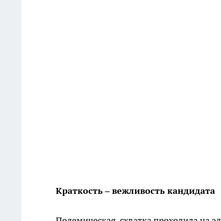
Краткость – вежливость кандидата
Полемическая схватка проходила на э