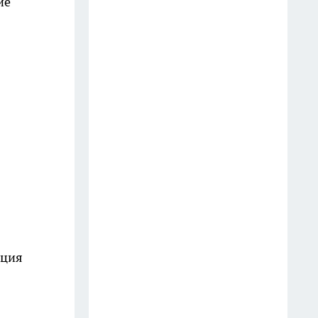
ие
неделями
19 июля
Погода "слетит с катушек" в
июле: суперциклон,
аномальные ливни, смерчи,
жара и снег — новый прогноз
по регионам
13 июля
Перестала стирать шторы
каждый сезон: теперь освежаю
их за 10 минут прямо на
карнизе
нция
13 июля
Не ешьте каши на завтрак: врач