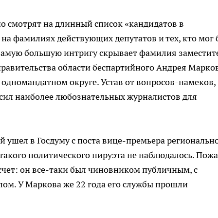
о смотрят на длинный список «кандидатов в
 на фамилиях действующих депутатов и тех, кто мог 
Самую большую интригу скрывает фамилия заместит
правительства области беспартийного Андрея Марков
 одномандатном округе. Устав от вопросов-намеков,
асил наиболее любознательных журналистов для
й ушел в Госдуму с поста вице-премьера региональн
 такого политического пируэта не наблюдалось. Пожа
счет: он все-таки был чиновником публичным, с
м. У Маркова же 22 года его службы прошли