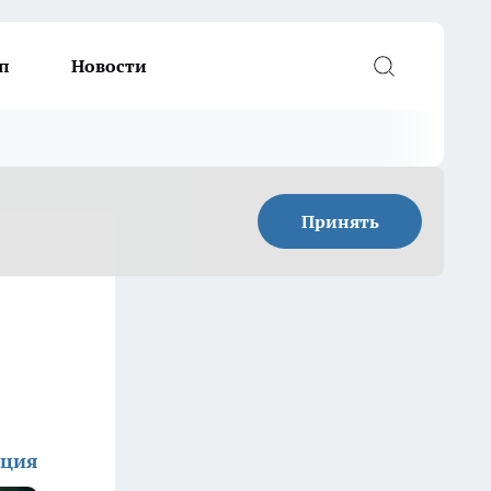
п
Новости
Принять
кция