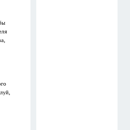
телефон? Юристы объяснили,
как правильно реагировать
водителю
бы
18 июля
еля
а,
Оказывается, хозяйственное
мыло умеет гораздо больше: 10
бытовых секретов опытных
хозяек
11 июля
ого
Две ложки в таз — и жёлтый
луй,
налёт с ванны сходит без
скребка: теперь чищу только
так
16 июля