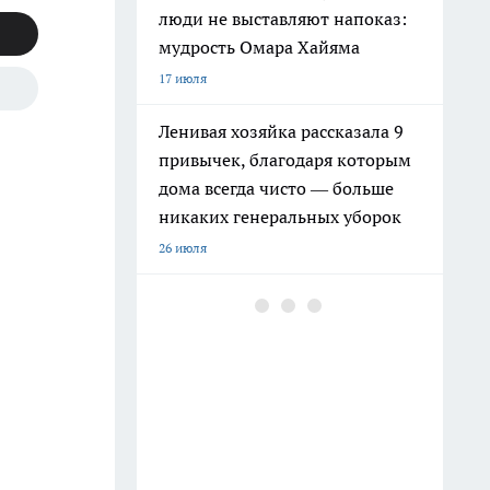
люди не выставляют напоказ:
мудрость Омара Хайяма
17 июля
Ленивая хозяйка рассказала 9
привычек, благодаря которым
дома всегда чисто — больше
никаких генеральных уборок
26 июля
Почему сил нет даже после
отдыха: Борис Пастернак
ответил на этот вопрос очень
точно
20 июля
Крышки от бутылок больше не