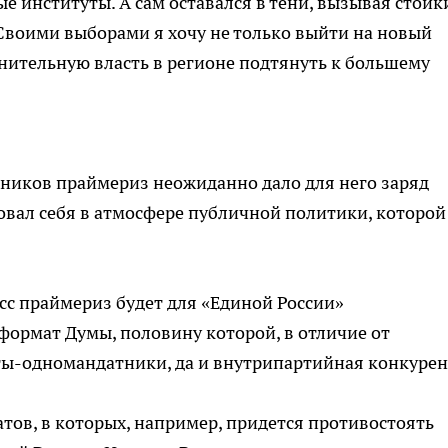
е институты. А сам оставался в тени, вызывая стойк
Своими выборами я хочу не только выйти на новый
лнительную власть в регионе подтянуть к большему
тников праймериз неожиданно дало для него заряд
вал себя в атмосфере публичной политики, которой
сс праймериз будет для «Единой России»
ормат Думы, половину которой, в отличие от
аты-одномандатники, да и внутрипартийная конкуре
тов, в которых, например, придется противостоять