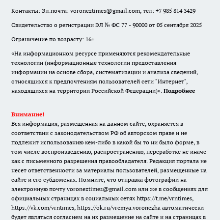
Контакты: Эл.почта: voroneztimes@gmail.com, тел: +7 985 814 3429
Свидетельство о регистрации ЭЛ № ФС 77 - 90000 от 05 сентября 2025
Ограничение по возрасту: 16+
«На информационном ресурсе применяются рекомендательные
технологии (информационные технологии предоставления
информации на основе сбора, систематизации и анализа сведений,
относящихся к предпочтениям пользователей сети "Интернет",
находящихся на территории Российской Федерации)».
Подробнее
Внимание!
Вся информация, размещенная на данном сайте, охраняется в
соответствии с законодательством РФ об авторском праве и не
подлежит использованию кем-либо в какой бы то ни было форме, в
том числе воспроизведению, распространению, переработке не иначе
как с письменного разрешения правообладателя. Редакция портала не
несет ответственности за материалы пользователей, размещенные на
сайте и его субдоменах. Помните, что отправка фотографии на
электронную почту voroneztimes@gmail.com или же в сообщениях для
официальных страницах в социальных сетях
https://t.me/vrntimes
,
https://vk.com/vrntimes
,
https://ok.ru/vremya.voronezha
автоматически
будет являться согласием на их размещение на сайте и на страницах в