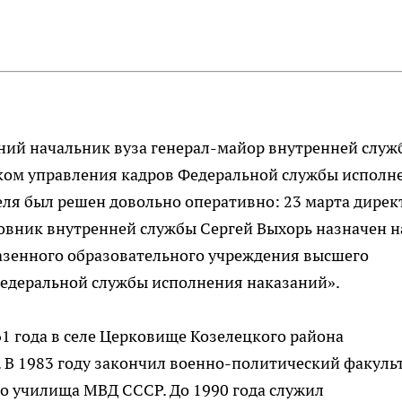
жний начальник вуза генерал-майор внутренней служ
ком управления кадров Федеральной службы исполн
еля был решен довольно оперативно: 23 марта дирек
овник внутренней службы Сергей Выхорь назначен н
азенного образовательного учреждения высшего
едеральной службы исполнения наказаний».
61 года в селе Церковище Козелецкого района
 В 1983 году закончил военно-политический факуль
о училища МВД СССР. До 1990 года служил