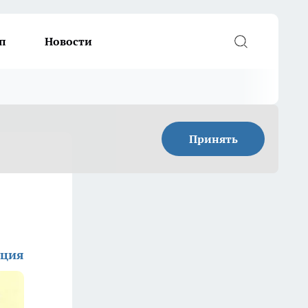
п
Новости
Принять
кция