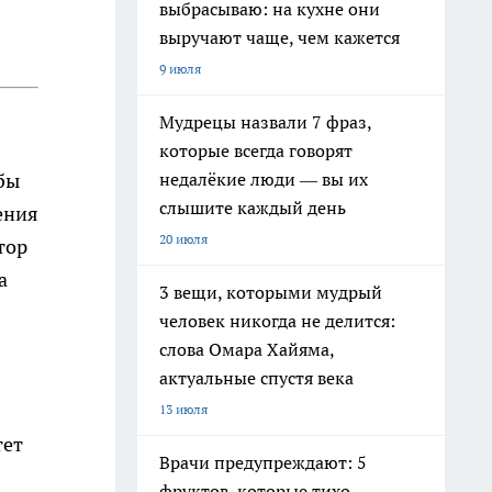
выбрасываю: на кухне они
выручают чаще, чем кажется
9 июля
Мудрецы назвали 7 фраз,
которые всегда говорят
недалёкие люди — вы их
бы
слышите каждый день
ения
20 июля
тор
а
3 вещи, которыми мудрый
человек никогда не делится:
слова Омара Хайяма,
актуальные спустя века
13 июля
тет
Врачи предупреждают: 5
фруктов, которые тихо