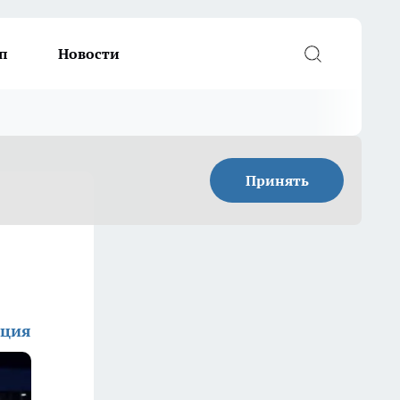
п
Новости
Принять
кция