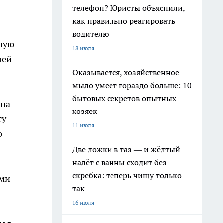
телефон? Юристы объяснили,
как правильно реагировать
водителю
чную
18 июля
лей
Оказывается, хозяйственное
мыло умеет гораздо больше: 10
бытовых секретов опытных
 на
хозяек
ту
11 июля
о
Две ложки в таз — и жёлтый
налёт с ванны сходит без
скребка: теперь чищу только
ыми
так
16 июля