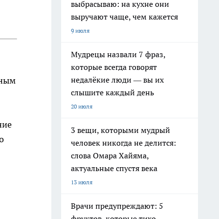
выбрасываю: на кухне они
выручают чаще, чем кажется
9 июля
Мудрецы назвали 7 фраз,
которые всегда говорят
недалёкие люди — вы их
лным
слышите каждый день
-
20 июля
ние
3 вещи, которыми мудрый
о
человек никогда не делится:
слова Омара Хайяма,
актуальные спустя века
13 июля
Врачи предупреждают: 5
фруктов, которые тихо