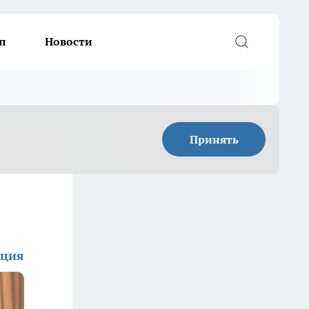
п
Новости
Принять
кция